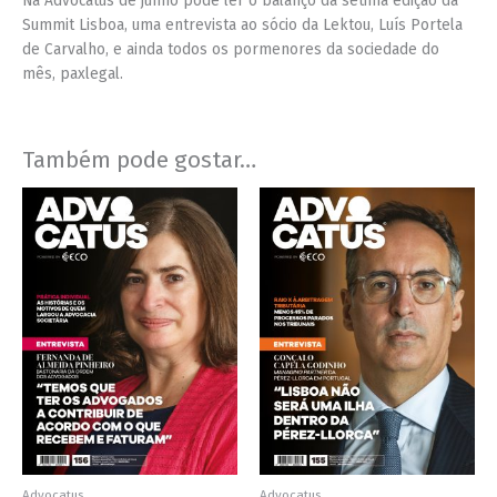
Na Advocatus de junho pode ler o balanço da sétima edição da
Summit Lisboa, uma entrevista ao sócio da Lektou, Luís Portela
de Carvalho, e ainda todos os pormenores da sociedade do
mês, paxlegal.
Também pode gostar…
Price
Price
This
This
range:
range:
product
product
€4,00
€4,00
has
has
through
through
€7,00
€7,00
multiple
multiple
variants.
variants.
The
The
options
options
may
may
be
be
chosen
chosen
on
on
the
the
product
product
Advocatus
Advocatus