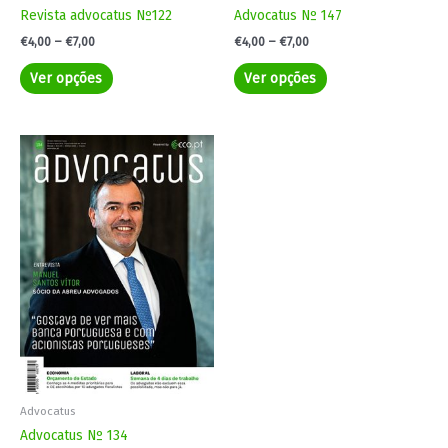
page
page
Revista advocatus Nº122
Advocatus Nº 147
€
4,00
–
€
7,00
€
4,00
–
€
7,00
Ver opções
Ver opções
Price
This
range:
product
€4,00
has
through
€7,00
multiple
variants.
The
options
may
be
chosen
on
the
product
Advocatus
page
Advocatus Nº 134