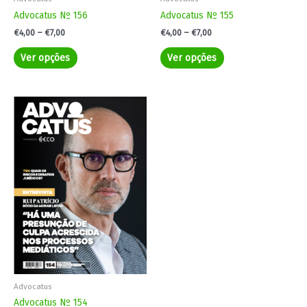
page
page
Advocatus Nº 156
Advocatus Nº 155
€
4,00
–
€
7,00
€
4,00
–
€
7,00
Ver opções
Ver opções
Price
This
range:
product
€4,00
has
through
€7,00
multiple
variants.
The
options
may
be
chosen
on
the
product
Advocatus
page
Advocatus Nº 154