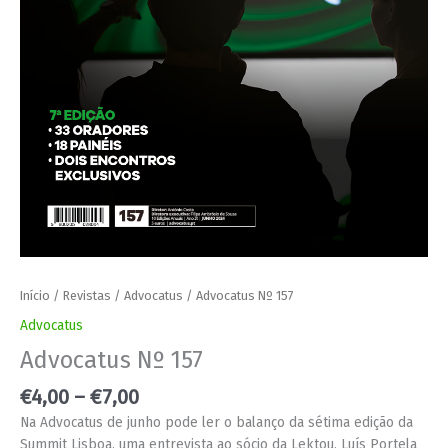
Início
/
Revistas
/
Advocatus
/ Advocatus Nº 157
Advocatus
Advocatus Nº 157
€
4,00
–
€
7,00
Na Advocatus de junho pode ler o balanço da sétima edição da
Summit Lisboa, uma entrevista ao sócio da Lektou, Luís Portela