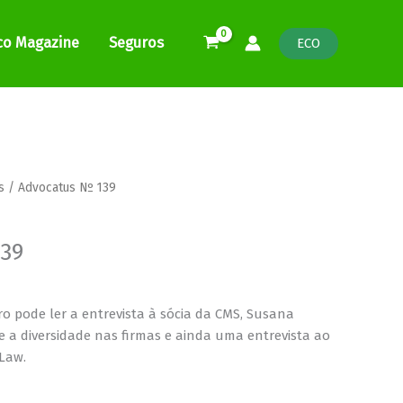
co Magazine
Seguros
ECO
e
s
/ Advocatus Nº 139
e:
0
139
ugh
0
 pode ler a entrevista à sócia da CMS, Susana
e a diversidade nas firmas e ainda uma entrevista ao
Law.