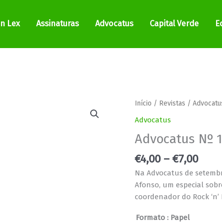
In Lex
Assinaturas
Advocatus
Capital Verde
E
Pric
Quantidade
Início
/
Revistas
/
Advocatu
rang
de
Advocatus
€4,0
Advocatus
Advocatus Nº 
thro
Nº
€7,0
139
€
4,00
–
€
7,00
Na Advocatus de setembro
Afonso, um especial sobr
coordenador do Rock ‘n’ 
Formato
: Papel