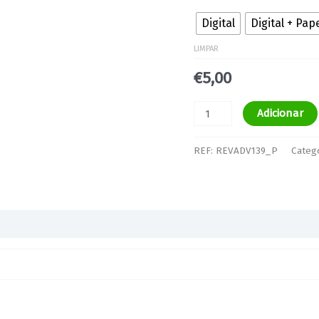
Digital
Digital + Pap
LIMPAR
€
5,00
Adicionar
REF:
REVADV139_P
Categ