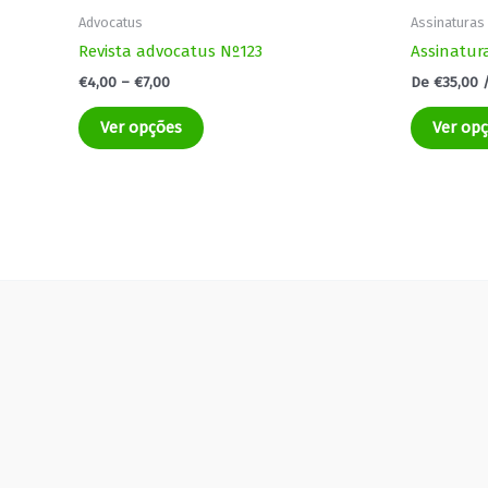
Advocatus
Assinaturas
Revista advocatus Nº123
Assinatur
€
4,00
–
€
7,00
De
€
35,00
/
Ver opções
Ver op