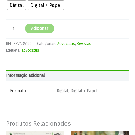
Digital
Digital + Papel
Adicionar
REF:
REVADV120
Categorias:
Advocatus
,
Revistas
Etiqueta:
advocatus
Informação adicional
Formato
Digital, Digital + Papel
Produtos Relacionados
Price
Price
This
This