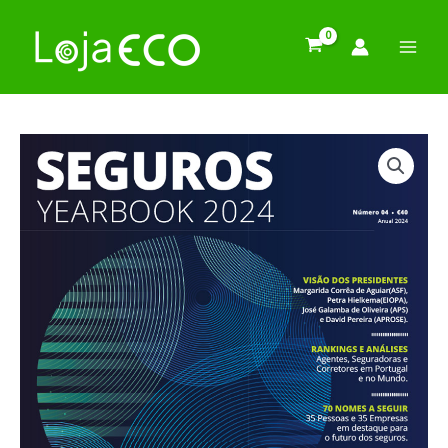
Pular
para
o
conteúdo
Quantidade
de
Seguros
Yearbook
2024