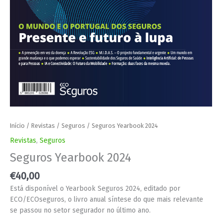
Início
/
Revistas
/
Seguros
/ Seguros Yearbook 2024
Revistas
,
Seguros
Seguros Yearbook 2024
€
40,00
Está disponível o Yearbook Seguros 2024, editado por
ECO/ECOseguros, o livro anual síntese do que mais relevante
se passou no setor segurador no último ano.