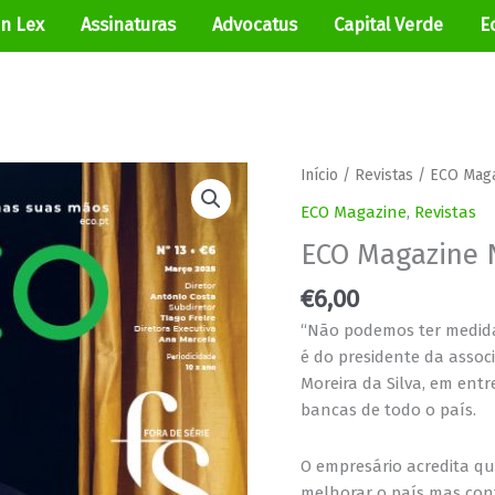
In Lex
Assinaturas
Advocatus
Capital Verde
E
Quantidade
Início
/
Revistas
/
ECO Mag
de
ECO Magazine
,
Revistas
ECO
ECO Magazine 
Magazine
Nº13
€
6,00
“Não podemos ter medida
é do presidente da assoc
Moreira da Silva, em ent
bancas de todo o país.
O empresário acredita que
melhorar o país mas cont