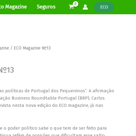
co Magazine
Seguros
ECO
azine
/ ECO Magazine Nº13
Nº13
s políticas de Portugal dos Pequeninos”. A afirmação
iação Business Roundtable Portugal (BRP), Carlos
revista nesta nova edição do ECO magazine, já nas
 o poder político sabe o que tem de ser feito para
inua refém de posições que dificultam esse salto.