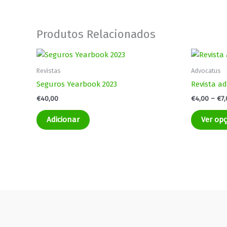
Produtos Relacionados
Revistas
Advocatus
Seguros Yearbook 2023
Revista a
€
40,00
€
4,00
–
€
7
Adicionar
Ver op