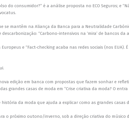
olso do consumidor?” é a análise proposta no ECO Seguros; e “N
vocatus.
ue se mantêm na Aliança da Banca para a Neutralidade Carbónic
de descarbonização: “Carbono-intensivos na ‘mira’ de bancos da 
uropeus e “Fact-checking acaba nas redes sociais (nos EUA). É
i.
nova edição em banca com propostas que fazem sonhar e refletir
das grandes casas de moda em “Crise criativa da moda? O entra e
e história da moda que ajuda a explicar como as grandes casas
a o próximo outono/inverno, sob a direção criativa do músico d