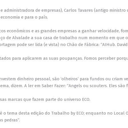
administradora de empresas), Carlos Tavares (antigo ministro 
 economia e para o país.
 blocos económicos e as grandes empresas a ganhar velocidade, f
o de Alvalade a sua casa de trabalho num momento em que o 
ortagem pode ser lida (e vista) no Chão de Fábrica: “AIHub. David 
tados para aplicarem as suas poupanças. Fomos perceber porquê 
investem dinheiro pessoal, são ‘olheiros’ para fundos ou criam v
tema, dizem. A ler em Saber Fazer: “Angels ou scouters. Eles sã
sas marcas que fazem parte do universo ECO.
” é o tema desta edição do Trabalho by ECO; enquanto no Local O
s pedras”.