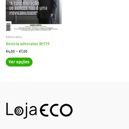
may
be
chosen
on
the
product
Advocatus
page
Revista advocatus Nº119
€
4,00
–
€
7,00
Ver opções