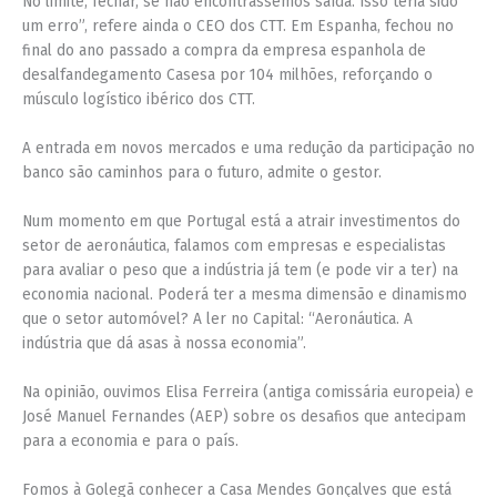
No limite, fechar, se não encontrássemos saída. Isso teria sido
um erro”, refere ainda o CEO dos CTT. Em Espanha, fechou no
final do ano passado a compra da empresa espanhola de
desalfandegamento Casesa por 104 milhões, reforçando o
músculo logístico ibérico dos CTT.
A entrada em novos mercados e uma redução da participação no
banco são caminhos para o futuro, admite o gestor.
Num momento em que Portugal está a atrair investimentos do
setor de aeronáutica, falamos com empresas e especialistas
para avaliar o peso que a indústria já tem (e pode vir a ter) na
economia nacional. Poderá ter a mesma dimensão e dinamismo
que o setor automóvel? A ler no Capital: “Aeronáutica. A
indústria que dá asas à nossa economia”.
Na opinião, ouvimos Elisa Ferreira (antiga comissária europeia) e
José Manuel Fernandes (AEP) sobre os desafios que antecipam
para a economia e para o país.
Fomos à Golegã conhecer a Casa Mendes Gonçalves que está