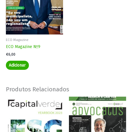
ECO Magazine
ECO Magazine Nº9
€
6,00
Adicionar
Produtos Relacionados
Price
This
range:
product
€4,00
has
through
€7,00
multiple
variants.
The