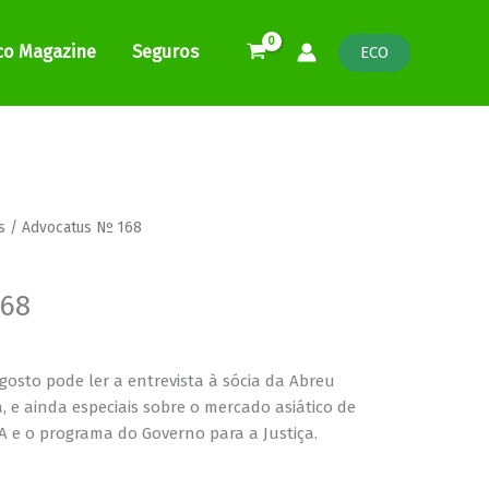
co Magazine
Seguros
ECO
e
s
/ Advocatus Nº 168
e:
0
168
ugh
0
osto pode ler a entrevista à sócia da Abreu
, e ainda especiais sobre o mercado asiático de
A e o programa do Governo para a Justiça.