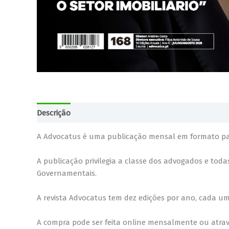
Descrição
Informação adicional
A Advocatus é uma publicação mensal em formato papel
A publicação privilegia a classe dos advogados e tod
Governamentais.
A revista Advocatus tem dez edições por ano, cada u
A compra pode ser feita online mensalmente ou atrav