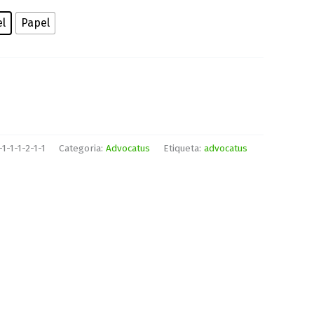
el
Papel
1-1-1-2-1-1
Categoria:
Advocatus
Etiqueta:
advocatus