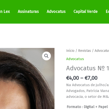
In Lex
Assinaturas
Advocatus
Capital Verde
E
Pric
Quantidade
Início
/
Revistas
/
Advocatu
rang
de
Advocatus
€4,0
Advocatus
Advocatus Nº 
thro
Nº
€7,0
168
€
4,00
–
€
7,00
Na Advocatus de julho/ag
Advogados, Patrícia Viana
advocacia, o setor de M&
Formato
: Digital + Papel