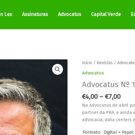
In Lex
Assinaturas
Advocatus
Capital Verde
E
Pric
Quantidade
Início
/
Revistas
/
Advocatu
rang
de
Advocatus
€4,0
Advocatus
Advocatus Nº 
thro
Nº
€7,0
165
€
4,00
–
€
7,00
Na Advocatus de abril po
partner da PRA, e ainda 
advocacia, data centers 
Formato
: Digital + Papel