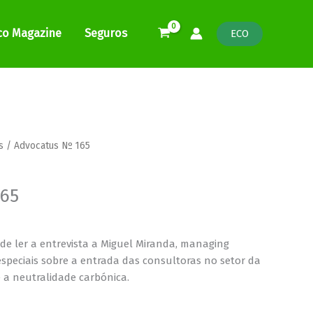
co Magazine
Seguros
ECO
e
s
/ Advocatus Nº 165
e:
0
165
ugh
0
de ler a entrevista a Miguel Miranda, managing
especiais sobre a entrada das consultoras no setor da
e a neutralidade carbónica.