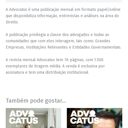
A Advocatus é uma publicação mensal em formato papel/online
que disponibiliza informação, entrevistas e análises na área do
Direito.
A publicação privilegia a classe dos advogados e todas as
comunidades que com eles interagem, tais como: Grandes
Empresas, Instituições Relevantes e Entidades Governamentais.
A revista mensal Advocatus tem 76 páginas, com 1.500
exemplares de tiragem média. A venda é exclusiva por
assinatura e tem uma distribuição institucional.
Também pode gostar…
Price
Price
This
This
range:
range:
product
product
€4,00
€4,00
has
has
through
through