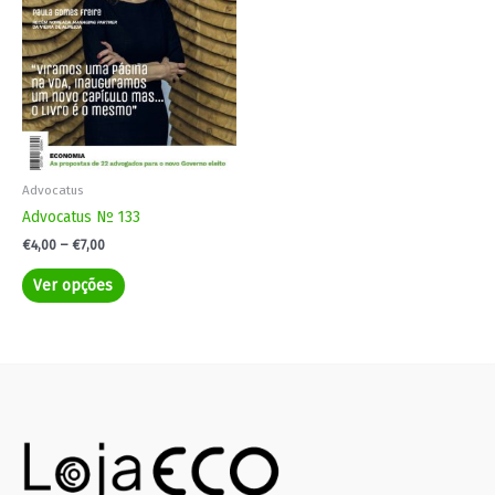
The
options
may
be
chosen
on
the
product
Advocatus
page
Advocatus Nº 133
€
4,00
–
€
7,00
Ver opções