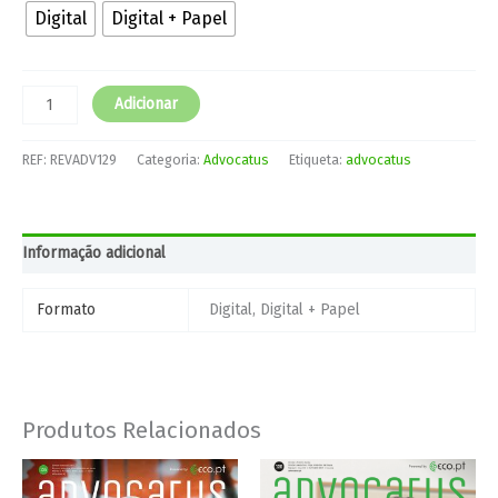
Digital
Digital + Papel
Adicionar
REF:
REVADV129
Categoria:
Advocatus
Etiqueta:
advocatus
Informação adicional
Formato
Digital, Digital + Papel
Produtos Relacionados
Price
Price
This
This
range:
range:
product
product