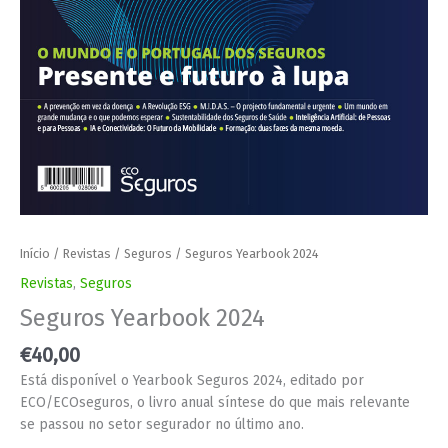
Início
/
Revistas
/
Seguros
/ Seguros Yearbook 2024
Revistas
,
Seguros
Seguros Yearbook 2024
€
40,00
Está disponível o Yearbook Seguros 2024, editado por
ECO/ECOseguros, o livro anual síntese do que mais relevante
se passou no setor segurador no último ano.