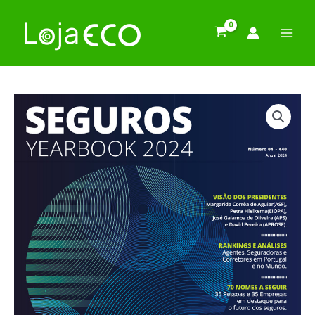
Pular
para
o
conteúdo
Quantidade
de
Seguros
Yearbook
2024