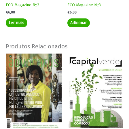
ECO Magazine Nº2
ECO Magazine Nº3
€
6,00
€
6,00
Ler mais
Adicionar
Produtos Relacionados
Price
This
range:
product
€4,00
has
through
€7,00
multiple
variants.
The
options
may
be
chosen
on
the