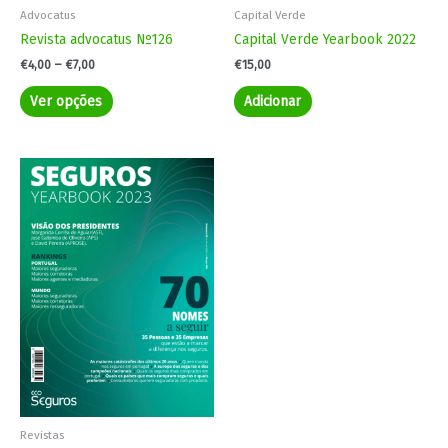
product
Advocatus
Capital Verde
page
Revista advocatus Nº126
Capital Verde Yearbook 2022
€
4,00
–
€
7,00
€
15,00
Ver opções
Adicionar
Revistas