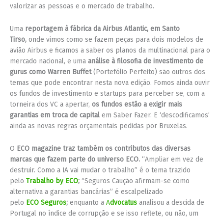
valorizar as pessoas e o mercado de trabalho.
Uma
reportagem à fábrica da Airbus Atlantic, em Santo
Tirso,
onde vimos como se fazem peças para dois modelos de
avião Airbus e ficamos a saber os planos da multinacional para o
mercado nacional, e uma
análise à filosofia de investimento de
gurus como Warren Buffet
(Portefólio Perfeito) são outros dos
temas que pode encontrar nesta nova edição. Fomos ainda ouvir
os fundos de investimento e startups para perceber se, com a
torneira dos VC a apertar,
os fundos estão a exigir mais
garantias em troca de capital
em Saber Fazer. E ‘descodificamos’
ainda as novas regras orçamentais pedidas por Bruxelas.
O
ECO magazine traz também os contributos das diversas
marcas que fazem parte do universo ECO.
“Ampliar em vez de
destruir. Como a IA vai mudar o trabalho” é o tema trazido
pelo
Trabalho by ECO
;
“Seguros Caução afirmam-se como
alternativa a garantias bancárias” é escalpelizado
pelo
ECO
Seguros
;
enquanto a
A
dvocatus
analisou a descida de
Portugal no índice de corrupção e se isso reflete, ou não, um