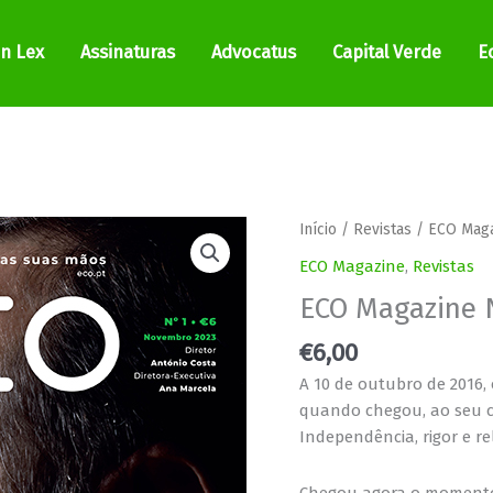
In Lex
Assinaturas
Advocatus
Capital Verde
E
Início
/
Revistas
/
ECO Mag
ECO Magazine
,
Revistas
ECO Magazine 
€
6,00
A 10 de outubro de 2016,
quando chegou, ao seu co
Independência, rigor e re
Chegou agora o momento 