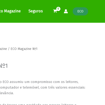
co Magazine
Seguros
ECO
azine
/ ECO Magazine Nº1
Nº1
 o ECO assumiu um compromisso com os leitores,
mputador e telemóvel, com três valores essenciais:
levância.
de trazer uma novidade aos nossos leitores e