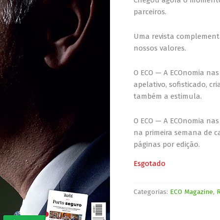
parceiros.
Uma revista complementa
nossos valores.
O ECO — A ECOnomia nas
apelativo, sofisticado, cri
também a estimula.
O ECO — A ECOnomia nas s
na primeira semana de c
páginas por edição.
Esgotado
Categorias:
ECO Magazine
,
R