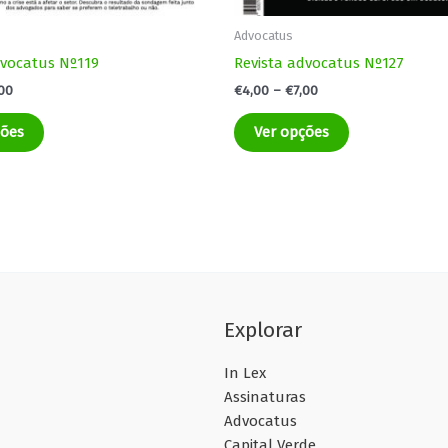
Advocatus
dvocatus Nº119
Revista advocatus Nº127
,00
€
4,00
–
€
7,00
ções
Ver opções
Explorar
In Lex
Assinaturas
Advocatus
Capital Verde