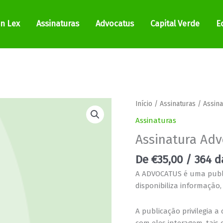
In Lex
Assinaturas
Advocatus
Capital Verde
E
Quantidade
Início
/
Assinaturas
/ Assina
de
Assinaturas
Assinatura
Assinatura Adv
Advocatus
De
€
35,00
/ 364 d
A ADVOCATUS é uma publ
disponibiliza informação,
A publicação privilegia 
com eles interagem, tais