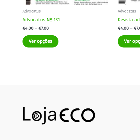
Advocatus
Advocatus
Advocatus Nº 131
Revista a
€
4,00
–
€
7,00
€
4,00
–
€
7
Ver opções
Ver op