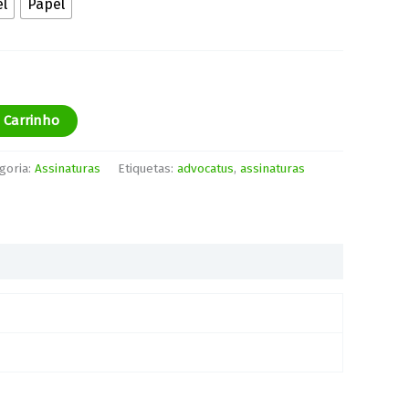
el
Papel
o Carrinho
goria:
Assinaturas
Etiquetas:
advocatus
,
assinaturas