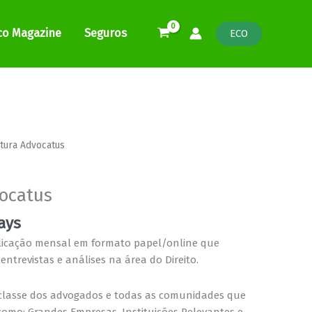
co Magazine
Seguros
ECO
tura Advocatus
ocatus
ays
icação mensal em formato papel/online que
 entrevistas e análises na área do Direito.
a classe dos advogados e todas as comunidades que
 como: Grandes Empresas, Instituições Relevantes e