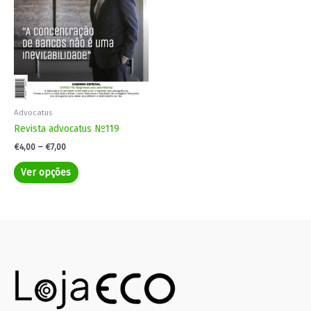
The
options
may
be
chosen
on
the
product
Advocatus
page
Revista advocatus Nº119
€
4,00
–
€
7,00
Ver opções