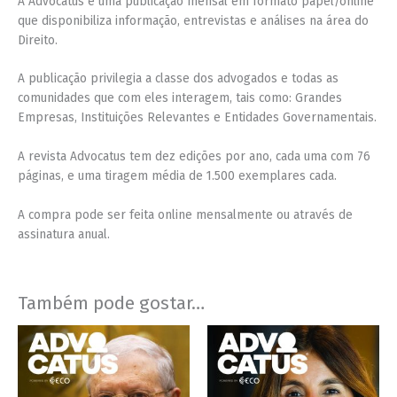
A Advocatus é uma publicação mensal em formato papel/online
que disponibiliza informação, entrevistas e análises na área do
Direito.
A publicação privilegia a classe dos advogados e todas as
comunidades que com eles interagem, tais como: Grandes
Empresas, Instituições Relevantes e Entidades Governamentais.
A revista Advocatus tem dez edições por ano, cada uma com 76
páginas, e uma tiragem média de 1.500 exemplares cada.
A compra pode ser feita online mensalmente ou através de
assinatura anual.
Também pode gostar…
Price
Price
This
This
range:
range:
product
product
€4,00
€4,00
has
has
through
through
€7,00
€7,00
multiple
multiple