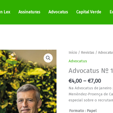
In Lex
Assinaturas
Advocatus
Capital Verde
E
Pric
Quantidade
Início
/
Revistas
/
Advocatu
rang
de
Advocatus
€4,0
Advocatus
Advocatus Nº 
thro
Nº
€7,0
142
€
4,00
–
€
7,00
Na Advocatus de janeiro 
Menéndez-Proença de Carv
especial sobre o recrutam
Formato
: Papel