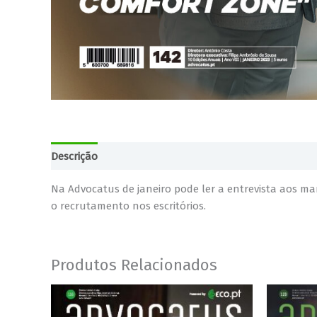
Descrição
Informação adicional
Na Advocatus de janeiro pode ler a entrevista aos ma
o recrutamento nos escritórios.
Produtos Relacionados
Price
This
range:
product
€4,00