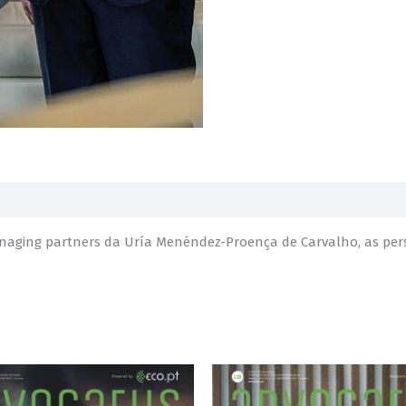
naging partners da Uría Menéndez-Proença de Carvalho, as persp
Price
Price
This
This
range:
range:
product
product
€4,00
€4,00