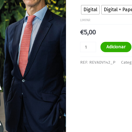
Digital
Digital + Pap
LIMPAR
€
5,00
Adicionar
REF:
REVADV142_P
Categ