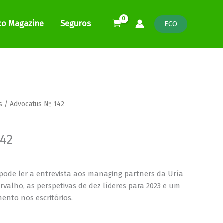
co Magazine
Seguros
ECO
e
s
/ Advocatus Nº 142
e:
0
142
ugh
0
pode ler a entrevista aos managing partners da Uría
alho, as perspetivas de dez líderes para 2023 e um
ento nos escritórios.