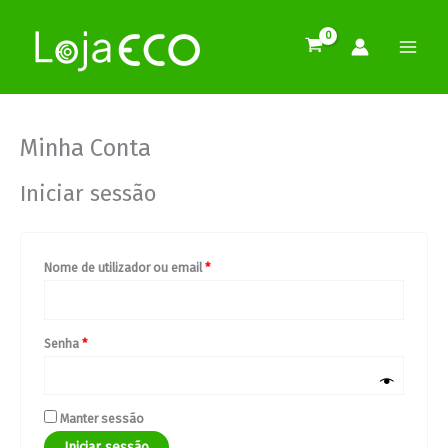
Pular
Obrigatório
Obrigatório
Obrigatório
para
o
conteúdo
Minha Conta
Iniciar sessão
Nome de utilizador ou email
*
Senha
*
Manter sessão
Iniciar sessão